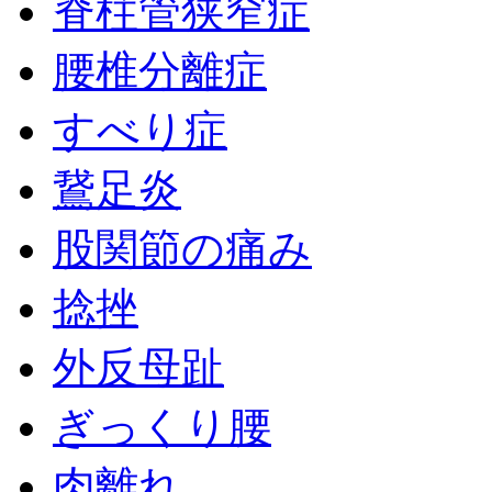
脊柱管狭窄症
腰椎分離症
すべり症
鵞足炎
股関節の痛み
捻挫
外反母趾
ぎっくり腰
肉離れ