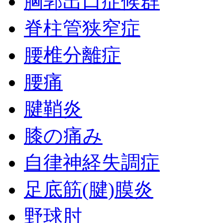
胸郭出口症候群
脊柱管狭窄症
腰椎分離症
腰痛
腱鞘炎
膝の痛み
自律神経失調症
足底筋(腱)膜炎
野球肘