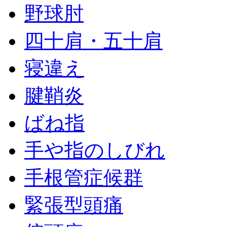
野球肘
四十肩・五十肩
寝違え
腱鞘炎
ばね指
手や指のしびれ
手根管症候群
緊張型頭痛