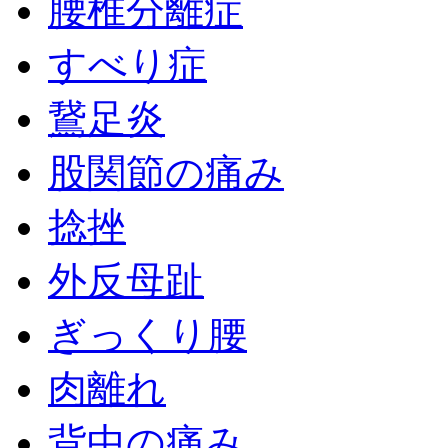
腰椎分離症
すべり症
鵞足炎
股関節の痛み
捻挫
外反母趾
ぎっくり腰
肉離れ
背中の痛み