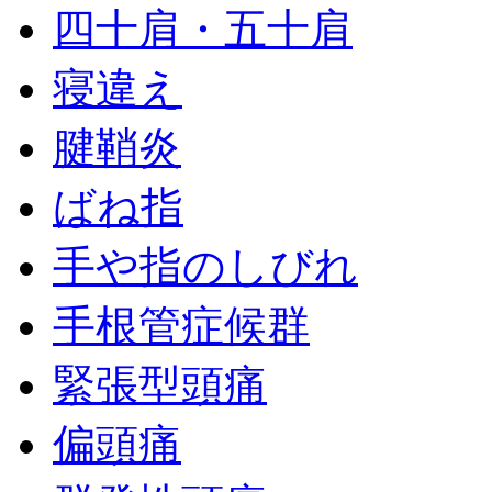
四十肩・五十肩
寝違え
腱鞘炎
ばね指
手や指のしびれ
手根管症候群
緊張型頭痛
偏頭痛