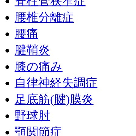
脊柱管狭窄症
腰椎分離症
腰痛
腱鞘炎
膝の痛み
自律神経失調症
足底筋(腱)膜炎
野球肘
顎関節症