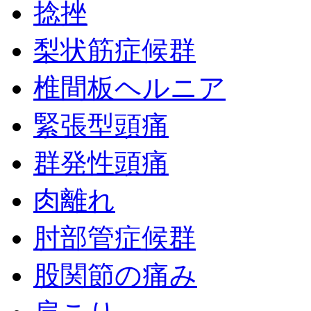
捻挫
梨状筋症候群
椎間板ヘルニア
緊張型頭痛
群発性頭痛
肉離れ
肘部管症候群
股関節の痛み