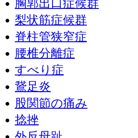
胸郭出口症候群
梨状筋症候群
脊柱管狭窄症
腰椎分離症
すべり症
鵞足炎
股関節の痛み
捻挫
外反母趾