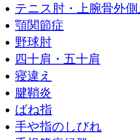
テニス肘・上腕骨外側
顎関節症
野球肘
四十肩・五十肩
寝違え
腱鞘炎
ばね指
手や指のしびれ