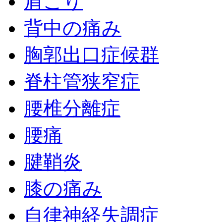
肩こり
背中の痛み
胸郭出口症候群
脊柱管狭窄症
腰椎分離症
腰痛
腱鞘炎
膝の痛み
自律神経失調症