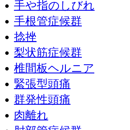
手や指のしびれ
手根管症候群
捻挫
梨状筋症候群
椎間板ヘルニア
緊張型頭痛
群発性頭痛
肉離れ