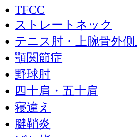
TFCC
ストレートネック
テニス肘・上腕骨外側
顎関節症
野球肘
四十肩・五十肩
寝違え
腱鞘炎