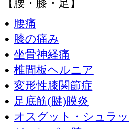
【腰・膝・足】
腰痛
膝の痛み
坐骨神経痛
椎間板ヘルニア
変形性膝関節症
足底筋(腱)膜炎
オスグット・シュラッ