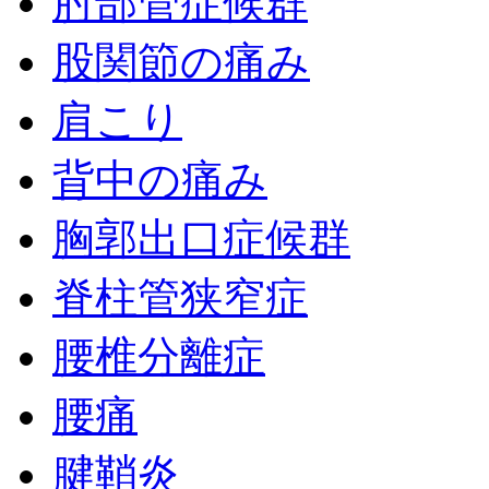
肘部管症候群
股関節の痛み
肩こり
背中の痛み
胸郭出口症候群
脊柱管狭窄症
腰椎分離症
腰痛
腱鞘炎