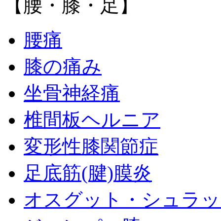
【腰・膝・足】
腰痛
膝の痛み
坐骨神経痛
椎間板ヘルニア
変形性膝関節症
足底筋(腱)膜炎
オスグット・シュラッ