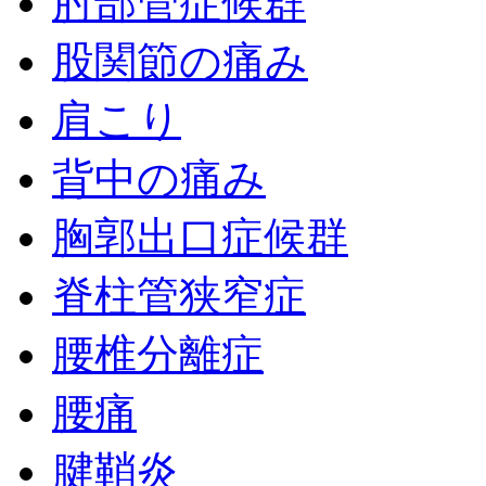
肘部管症候群
股関節の痛み
肩こり
背中の痛み
胸郭出口症候群
脊柱管狭窄症
腰椎分離症
腰痛
腱鞘炎