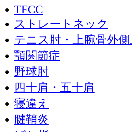
TFCC
ストレートネック
テニス肘・上腕骨外側
顎関節症
野球肘
四十肩・五十肩
寝違え
腱鞘炎