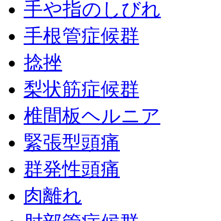
手や指のしびれ
手根管症候群
捻挫
梨状筋症候群
椎間板ヘルニア
緊張型頭痛
群発性頭痛
肉離れ