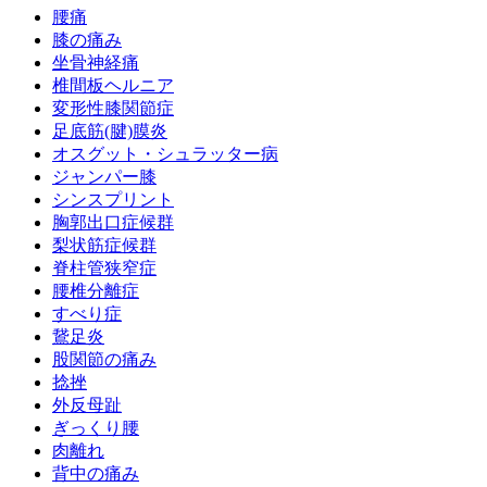
腰痛
膝の痛み
坐骨神経痛
椎間板ヘルニア
変形性膝関節症
足底筋(腱)膜炎
オスグット・シュラッター病
ジャンパー膝
シンスプリント
胸郭出口症候群
梨状筋症候群
脊柱管狭窄症
腰椎分離症
すべり症
鵞足炎
股関節の痛み
捻挫
外反母趾
ぎっくり腰
肉離れ
背中の痛み