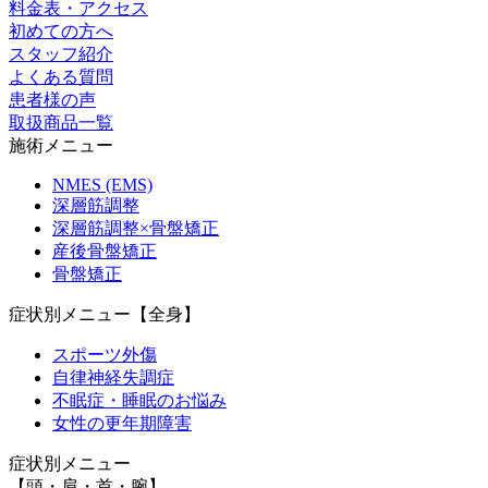
料金表・アクセス
初めての方へ
スタッフ紹介
よくある質問
患者様の声
取扱商品一覧
施術メニュー
NMES (EMS)
深層筋調整
深層筋調整×骨盤矯正
産後骨盤矯正
骨盤矯正
症状別メニュー【全身】
スポーツ外傷
自律神経失調症
不眠症・睡眠のお悩み
女性の更年期障害
症状別メニュー
【頭・肩・首・腕】