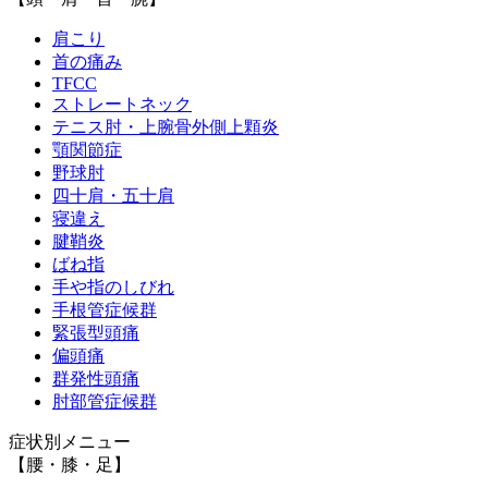
肩こり
首の痛み
TFCC
ストレートネック
テニス肘・上腕骨外側上顆炎
顎関節症
野球肘
四十肩・五十肩
寝違え
腱鞘炎
ばね指
手や指のしびれ
手根管症候群
緊張型頭痛
偏頭痛
群発性頭痛
肘部管症候群
症状別メニュー
【腰・膝・足】