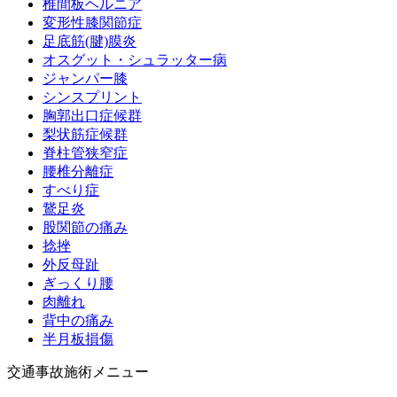
椎間板ヘルニア
変形性膝関節症
足底筋(腱)膜炎
オスグット・シュラッター病
ジャンパー膝
シンスプリント
胸郭出口症候群
梨状筋症候群
脊柱管狭窄症
腰椎分離症
すべり症
鵞足炎
股関節の痛み
捻挫
外反母趾
ぎっくり腰
肉離れ
背中の痛み
半月板損傷
交通事故施術メニュー