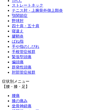
TFCC
ストレートネック
テニス肘・上腕骨外側上顆炎
顎関節症
野球肘
四十肩・五十肩
寝違え
腱鞘炎
ばね指
手や指のしびれ
手根管症候群
緊張型頭痛
偏頭痛
群発性頭痛
肘部管症候群
症状別メニュー
【腰・膝・足】
腰痛
膝の痛み
坐骨神経痛