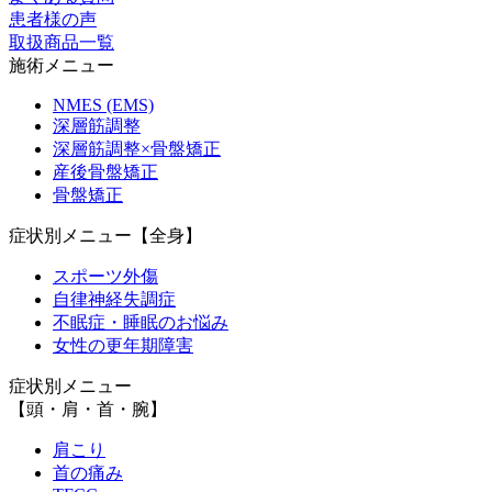
患者様の声
取扱商品一覧
施術メニュー
NMES (EMS)
深層筋調整
深層筋調整×骨盤矯正
産後骨盤矯正
骨盤矯正
症状別メニュー【全身】
スポーツ外傷
自律神経失調症
不眠症・睡眠のお悩み
女性の更年期障害
症状別メニュー
【頭・肩・首・腕】
肩こり
首の痛み