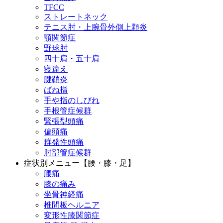
TFCC
ストレートネック
テニス肘・上腕骨外側上顆炎
顎関節症
野球肘
四十肩・五十肩
寝違え
腱鞘炎
ばね指
手や指のしびれ
手根管症候群
緊張型頭痛
偏頭痛
群発性頭痛
肘部管症候群
症状別メニュー【腰・膝・足】
腰痛
膝の痛み
坐骨神経痛
椎間板ヘルニア
変形性膝関節症