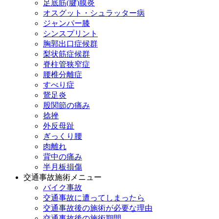
足底筋(腱)膜炎
オスグット・シュラッター病
ジャンパー膝
シンスプリント
胸郭出口症候群
梨状筋症候群
脊柱管狭窄症
腰椎分離症
すべり症
鵞足炎
股関節の痛み
捻挫
外反母趾
ぎっくり腰
肉離れ
背中の痛み
半月板損傷
交通事故施術メニュー
バイク事故
交通事故に遭ってしまったら
交通事故後の施術が必要な理由
交通事故後の施術期間