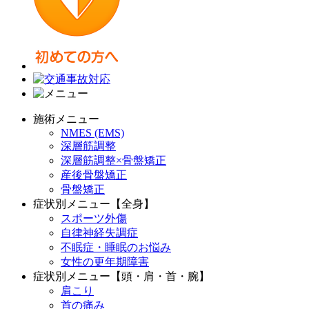
施術メニュー
NMES (EMS)
深層筋調整
深層筋調整×骨盤矯正
産後骨盤矯正
骨盤矯正
症状別メニュー【全身】
スポーツ外傷
自律神経失調症
不眠症・睡眠のお悩み
女性の更年期障害
症状別メニュー【頭・肩・首・腕】
肩こり
首の痛み