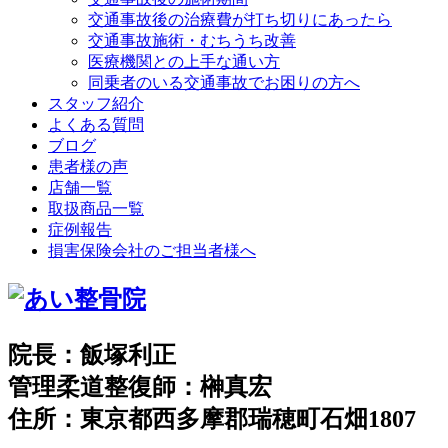
交通事故後の治療費が打ち切りにあったら
交通事故施術・むちうち改善
医療機関との上手な通い方
同乗者のいる交通事故でお困りの方へ
スタッフ紹介
よくある質問
ブログ
患者様の声
店舗一覧
取扱商品一覧
症例報告
損害保険会社のご担当者様へ
院長：飯塚利正
管理柔道整復師：榊真宏
住所：東京都西多摩郡瑞穂町石畑1807