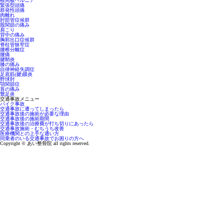
椎間板ヘルニア
緊張型頭痛
群発性頭痛
肉離れ
肘部管症候群
股関節の痛み
肩こり
背中の痛み
胸郭出口症候群
脊柱管狭窄症
腰椎分離症
腰痛
腱鞘炎
膝の痛み
自律神経失調症
足底筋(腱)膜炎
野球肘
顎関節症
首の痛み
鵞足炎
交通事故メニュー
バイク事故
交通事故に遭ってしまったら
交通事故後の施術が必要な理由
交通事故後の施術期間
交通事故後の治療費が打ち切りにあったら
交通事故施術・むちうち改善
医療機関との上手な通い方
同乗者のいる交通事故でお困りの方へ
Copyright © あい整骨院 all rights reserved.