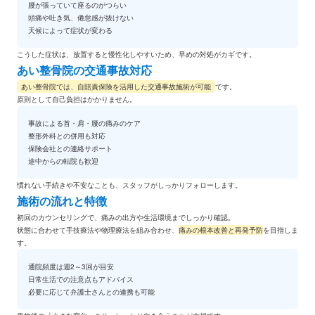
腰が張っていて座るのがつらい
頭痛や吐き気、倦怠感が抜けない
天候によって症状が変わる
こうした症状は、
放置すると慢性化しやすい
ため、早めの対処がカギです。
あい整骨院の交通事故対応
あい整骨院では、自賠責保険を活用した交通事故施術が可能
です。
原則として
自己負担はかかりません
。
事故による首・肩・腰の痛みのケア
整形外科との併用も対応
保険会社との連絡サポート
途中からの転院も歓迎
慣れない手続きや不安なことも、スタッフがしっかりフォローします。
施術の流れと特徴
初回のカウンセリングで、
痛みの出方や生活環境までしっかり確認
。
状態に合わせて手技療法や物理療法を組み合わせ、
痛みの根本改善と再発予防
を目指しま
す。
通院頻度は週2～3回が目安
日常生活での注意点もアドバイス
必要に応じて弁護士さんとの連携も可能