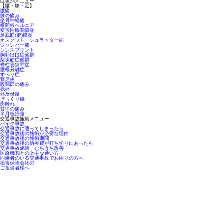
症状別メニュー
【腰・膝・足】
腰痛
膝の痛み
坐骨神経痛
椎間板ヘルニア
変形性膝関節症
足底筋(腱)膜炎
オスグット・シュラッター病
ジャンパー膝
シンスプリント
胸郭出口症候群
梨状筋症候群
脊柱管狭窄症
腰椎分離症
すべり症
鵞足炎
股関節の痛み
捻挫
外反母趾
ぎっくり腰
肉離れ
背中の痛み
半月板損傷
交通事故施術メニュー
バイク事故
交通事故に遭ってしまったら
交通事故後の施術が必要な理由
交通事故後の施術期間
交通事故後の治療費が打ち切りにあったら
交通事故施術・むちうち改善
医療機関との上手な通い方
同乗者のいる交通事故でお困りの方へ
損害保険会社の
ご担当者様へ