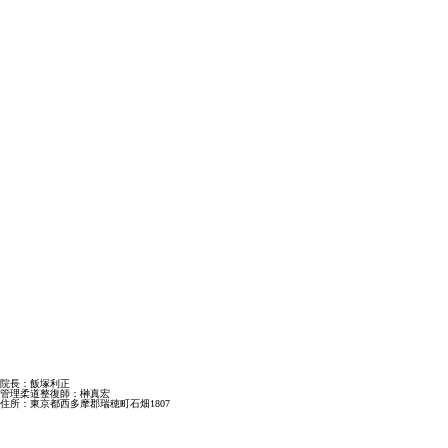
院長：飯塚利正
管理柔道整復師：榊真宏
住所：東京都西多摩郡瑞穂町石畑1807