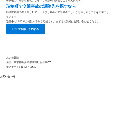
事故後の「小さな変化」こそ、しっかり向き合うことが大切
です。
瑞穂町で交通事故の通院先を探すなら
地域密着型の整骨院として、
一人ひとりの不安や痛みにしっかり寄り添う
ことを大切にし
ています。
通院中もLINEでの相談や予約も可能です。まずはお気軽にお問い合わせください。
LINEで相談・予約する
あい整骨院
住所：東京都西多摩郡瑞穂町石畑1807
電話番号：042-557-8225
お問い合わせ