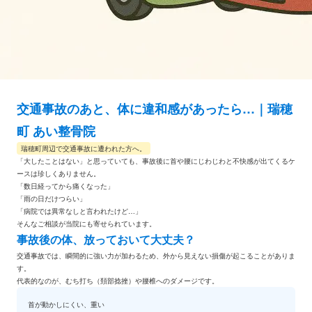
交通事故のあと、体に違和感があったら…｜瑞穂
町 あい整骨院
瑞穂町周辺で交通事故に遭われた方へ。
「大したことはない」と思っていても、事故後に
首や腰にじわじわと不快感
が出てくるケ
ースは珍しくありません。
「数日経ってから痛くなった」
「雨の日だけつらい」
「病院では異常なしと言われたけど…」
そんなご相談が当院にも寄せられています。
事故後の体、放っておいて大丈夫？
交通事故では、
瞬間的に強い力が加わる
ため、外から見えない損傷が起こることがありま
す。
代表的なのが、
むち打ち（頚部捻挫）や腰椎へのダメージ
です。
首が動かしにくい、重い