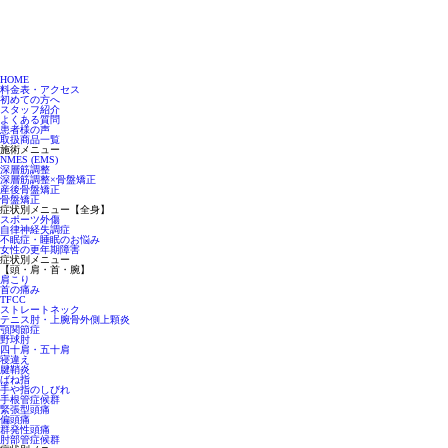
HOME
料金表・アクセス
初めての方へ
スタッフ紹介
よくある質問
患者様の声
取扱商品一覧
施術メニュー
NMES (EMS)
深層筋調整
深層筋調整×骨盤矯正
産後骨盤矯正
骨盤矯正
症状別メニュー【全身】
スポーツ外傷
自律神経失調症
不眠症・睡眠のお悩み
女性の更年期障害
症状別メニュー
【頭・肩・首・腕】
肩こり
首の痛み
TFCC
ストレートネック
テニス肘・上腕骨外側上顆炎
顎関節症
野球肘
四十肩・五十肩
寝違え
腱鞘炎
ばね指
手や指のしびれ
手根管症候群
緊張型頭痛
偏頭痛
群発性頭痛
肘部管症候群