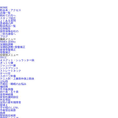
HOME
料金表・アクセス
店舗一覧
初めての方へ
スタッフ紹介
よくある質問
患者様の声
取扱商品一覧
症例報告
損害保険会社の
ご担当者様へ
ブログ
施術メニュー
NMES (EMS)
深層筋調整
深層筋調整×骨盤矯正
産後骨盤矯正
骨盤矯正
症状別メニュー
TFCC
オスグット・シュラッター病
ぎっくり腰
ジャンパー膝
シンスプリント
ストレートネック
すべり症
スポーツ外傷
テニス肘・上腕骨外側上顆炎
ばね指
不眠症・睡眠のお悩み
偏頭痛
半月板損傷
四十肩・五十肩
坐骨神経痛
変形性膝関節症
外反母趾
女性の更年期障害
寝違え
手や指のしびれ
手根管症候群
捻挫
梨状筋症候群