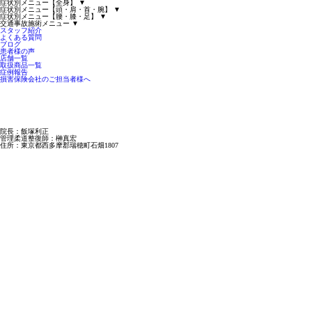
症状別メニュー【全身】
▼
症状別メニュー【頭・肩・首・腕】
▼
症状別メニュー【腰・膝・足】
▼
交通事故施術メニュー
▼
スタッフ紹介
よくある質問
ブログ
患者様の声
店舗一覧
取扱商品一覧
症例報告
損害保険会社のご担当者様へ
院長：飯塚利正
管理柔道整復師：榊真宏
住所：東京都西多摩郡瑞穂町石畑1807