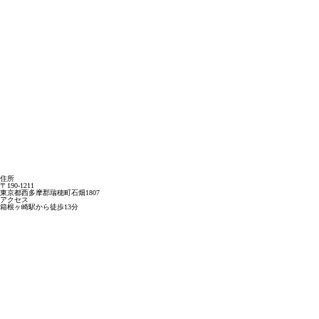
住所
〒190-1211
東京都西多摩郡瑞穂町石畑1807
アクセス
箱根ヶ崎駅から徒歩13分