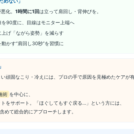
ためない」
が悪化。
1時間に1回
は立って肩回し・背伸びを。
膝を90度に、目線はモニター上端へ
に上げ「ながら姿勢」を減らす
動かす“肩回し30秒”を習慣に
」
しい頑固なこり・冷えには、プロの手で原因を見極めたケアが
施術
を中心に、
ットをサポート。「ほぐしてもすぐ戻る…」という方には、
含めて総合的にアプローチします。