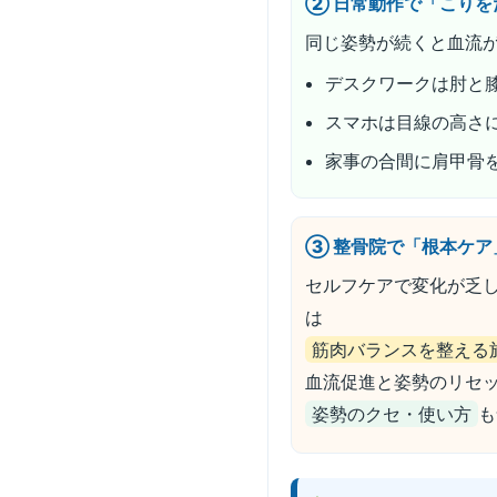
② 日常動作で「こりを
同じ姿勢が続くと血流
デスクワークは肘と
スマホは目線の高さ
家事の合間に肩甲骨を
③ 整骨院で「根本ケア
セルフケアで変化が乏
は
筋肉バランスを整える
血流促進と姿勢のリセ
姿勢のクセ・使い方
も