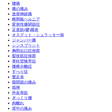
腰痛
膝の痛み
坐骨神経痛
椎間板ヘルニア
変形性膝関節症
足底筋(腱)膜炎
オスグット・シュラッター病
ジャンパー膝
シンスプリント
胸郭出口症候群
梨状筋症候群
脊柱管狭窄症
腰椎分離症
すべり症
鵞足炎
股関節の痛み
捻挫
外反母趾
ぎっくり腰
肉離れ
背中の痛み