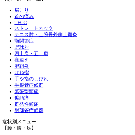
肩こり
首の痛み
TFCC
ストレートネック
テニス肘・上腕骨外側上顆炎
顎関節症
野球肘
四十肩・五十肩
寝違え
腱鞘炎
ばね指
手や指のしびれ
手根管症候群
緊張型頭痛
偏頭痛
群発性頭痛
肘部管症候群
症状別メニュー
【腰・膝・足】