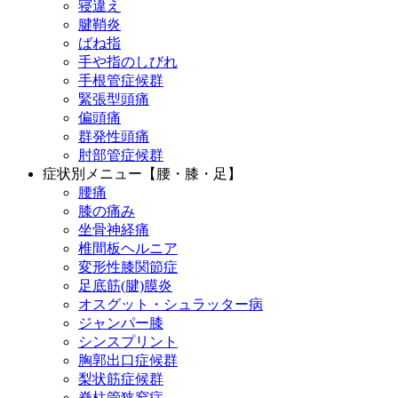
寝違え
腱鞘炎
ばね指
手や指のしびれ
手根管症候群
緊張型頭痛
偏頭痛
群発性頭痛
肘部管症候群
症状別メニュー【腰・膝・足】
腰痛
膝の痛み
坐骨神経痛
椎間板ヘルニア
変形性膝関節症
足底筋(腱)膜炎
オスグット・シュラッター病
ジャンパー膝
シンスプリント
胸郭出口症候群
梨状筋症候群
脊柱管狭窄症