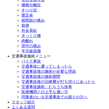
腰椎分離症
すべり症
鵞足炎
股関節の痛み
捻挫
外反母趾
ぎっくり腰
肉離れ
背中の痛み
半月板損傷
交通事故施術メニュー
バイク事故
交通事故に遭ってしまったら
交通事故後の施術が必要な理由
交通事故後の施術期間
交通事故後の治療費が打ち切りにあったら
交通事故施術・むちうち改善
医療機関との上手な通い方
同乗者のいる交通事故でお困りの方へ
スタッフ紹介
よくある質問