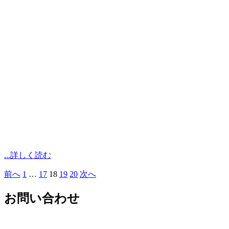
...詳しく読む
前へ
1
…
17
18
19
20
次へ
投
稿
お問い合わせ
の
ペ