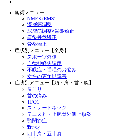
施術メニュー
NMES (EMS)
深層筋調整
深層筋調整×骨盤矯正
産後骨盤矯正
骨盤矯正
症状別メニュー【全身】
スポーツ外傷
自律神経失調症
不眠症・睡眠のお悩み
女性の更年期障害
症状別メニュー【頭・肩・首・腕】
肩こり
首の痛み
TFCC
ストレートネック
テニス肘・上腕骨外側上顆炎
顎関節症
野球肘
四十肩・五十肩