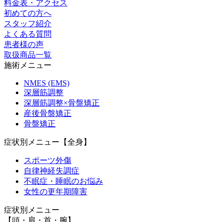
料金表・アクセス
初めての方へ
スタッフ紹介
よくある質問
患者様の声
取扱商品一覧
施術メニュー
NMES (EMS)
深層筋調整
深層筋調整×骨盤矯正
産後骨盤矯正
骨盤矯正
症状別メニュー【全身】
スポーツ外傷
自律神経失調症
不眠症・睡眠のお悩み
女性の更年期障害
症状別メニュー
【頭・肩・首・腕】